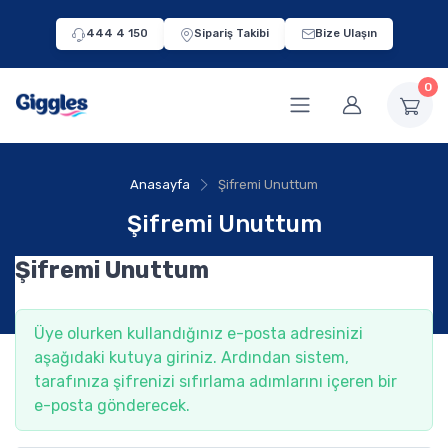
444 4 150
Sipariş Takibi
Bize Ulaşın
0
Anasayfa
Şifremi Unuttum
Şifremi Unuttum
Şifremi Unuttum
Üye olurken kullandığınız e-posta adresinizi
aşağıdaki kutuya giriniz. Ardından sistem,
tarafınıza şifrenizi sıfırlama adımlarını içeren bir
e-posta gönderecek.